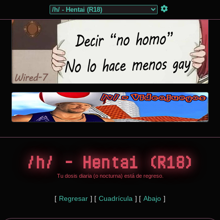
/h/ - Hentai (R18)
Tu dosis diaria (o nocturna) está de regreso.
[
Regresar
]
[
Cuadrícula
]
[
Abajo
]