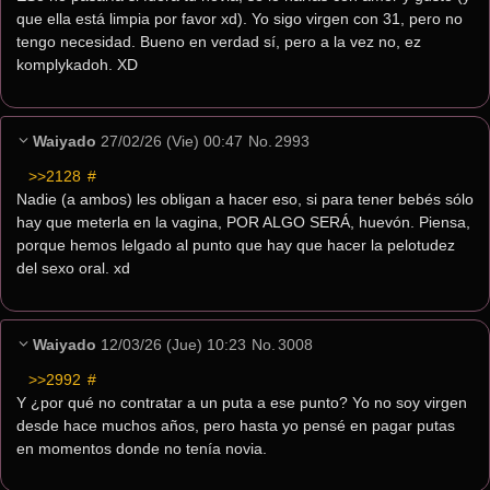
que ella está limpia por favor xd). Yo sigo virgen con 31, pero no 
tengo necesidad. Bueno en verdad sí, pero a la vez no, ez 
komplykadoh. XD
Waiyado
27/02/26 (Vie) 00:47
No.
2993
>>2128
 #
Nadie (a ambos) les obligan a hacer eso, si para tener bebés sólo 
hay que meterla en la vagina, POR ALGO SERÁ, huevón. Piensa, 
porque hemos lelgado al punto que hay que hacer la pelotudez 
del sexo oral. xd
Waiyado
12/03/26 (Jue) 10:23
No.
3008
>>2992
 #
Y ¿por qué no contratar a un puta a ese punto? Yo no soy virgen 
desde hace muchos años, pero hasta yo pensé en pagar putas 
en momentos donde no tenía novia.