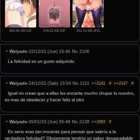
893.95 KB GIF
378.52 KB GIF
631.54 KB JPG
Waiyado
22/12/22 (Jue) 15:46
No.
2106
La felicidad es un gusto adquirido
Waiyado
24/12/22 (Sáb) 23:54
No.
2111
>>2141
#
>>2147
#
Igual no creas que a ellas les encante mucho chupar lo nuestro, 
es mas de obedecer y hacer feliz al otro
Waiyado
05/01/23 (Jue) 05:48
No.
2128
>>2993
#
En serio eras tan inocente para pensar que sabría a la 
verdadera felicidad? Obviamente tendría un sabor desagradable 