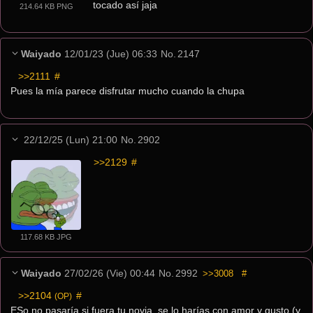
tocado así jaja
214.64 KB PNG
Waiyado
12/01/23 (Jue) 06:33
No.
2147
>>2111
 #
Pues la mía parece disfrutar mucho cuando la chupa
22/12/25 (Lun) 21:00
No.
2902
>>2129
 #
117.68 KB JPG
Waiyado
27/02/26 (Vie) 00:44
No.
2992
>>3008
#
>>2104
 #
(OP)
ESo no pasaría si fuera tu novia, se lo harías con amor y gusto (y 