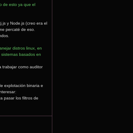
 de esto ya que el 
s y Node.js (creo era el 
e percaté de eso. 
ndos.
ejar distros linux, en 
s sistemas basados en 
 trabajar como auditor 
 explotación binaria e 
ingeniería inversa. Dejo un par de enlaces útiles a quien quiera interesar: 
 pasar los filtros de 