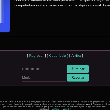
concepto llamado atomicidad para asegurar que no hayan err
computadora inutilizable en caso de que algo salga mal duran
[
Regresar
]
[
Cuadrícula
]
[
Arriba
]
odas las marcas registradas y copyrights en esta página son propiedad de sus respectivos propietarios. Ca
saje refleja el punto de vista del autor y el mismo es responsable de su contenido. Wired-7.org no ha aten
peticiones de identificación de usuarios por parte de terceros, incluyendo agencias gubernamentales.
- Tinyboard +
vichan
+
Wired-7
-