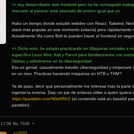
>> soy desarrollador web frontend pero no he conseguido trabajo
mercado al parecer está saturado de juniors igual que yo
Hubo un tiempo donde estudié webdev con React, Tailwind, Nextj.j
stack más popular en ese momento todavía) pero rápidamente m
Actualmente IAs como Bolt te pueden hacer el frontend en segu
>> Dicho esto, he estado practicando en Máquinas virtuales a man
específico Linux Mint, Kali y Parrot para familiarizarme con esto
Debian y adentrarme en la ciberseguridad
Eso es genial, casualmente estudio ciberseguridad y empezaré a
en un mes. Practicas haciendo máquinas en HTB o THM?
Ya de paso, decir que personalmente me interesa más la parte de
https://pastebin.com/N0e6Rfx3
 (el contenido está en base64 para
pastebin)
 17:06
No.
7038
>>7037