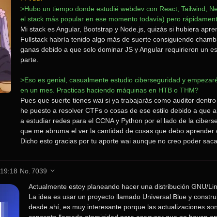
>Hubo un tiempo donde estudié webdev con React, Tailwind, Next
el stack más popular en ese momento todavía) pero rápidamen
Mi stack es Angular, Bootstrap y Node.js, quizás si hubiera apre
Fullstack habría tenido algo más de suerte consiguiendo chamba
ganas debido a que solo dominar JS y Angular requirieron un e
parte.
>Eso es genial, casualmente estudio ciberseguridad y empezaré 
en un mes. Practicas haciendo máquinas en HTB o THM?
Pues que suerte tienes wai si ya trabajarás como auditor dentro
he puesto a resolver CTFs o cosas de ese estilo debido a que
a estudiar redes para el CCNA y Python por el lado de la cibers
que me abruma el ver la cantidad de cosas que debo aprender
Dicho esto gracias por tu aporte wai aunque no creo poder saca
 19:18
No.
7039
Actualmente estoy planeando hacer una distribución GNU/Lin
La idea es usar un proyecto llamado Universal Blue y construir
desde ahí, es muy interesante porque las actualizaciones son