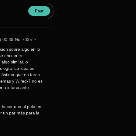
) 00:39
No.
7035
ción sobre algo en lo 
se encuentre 
lgo similar, o 
logía. La idea es 
lástima que en foros 
 temas y Wired-7 no es 
ía interesante 
hacer uno al pelo en 
 un par más para la 