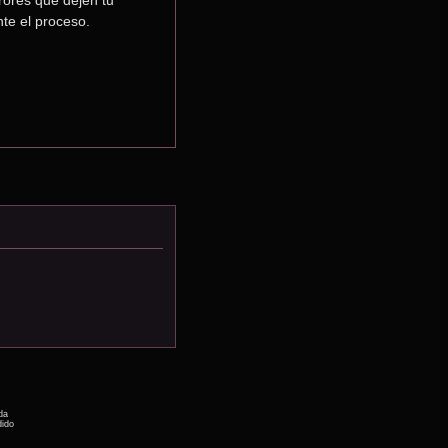
ores que dejen tu 
te el proceso.
da
dido