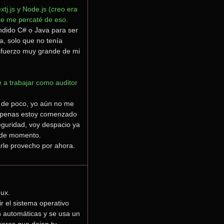
j.js y Node.js (creo era 
te me percaté de eso.
ndido C# o Java para ser 
, solo que no tenía 
sfuerzo muy grande de mi 
a trabajar como auditor 
 de poco, yo aún no me 
 apenas estoy comenzado 
eguridad, voy despacio ya 
 de momento.
rle provecho por ahora.
ux.
 el sistema operativo 
 automáticas y se usa un 