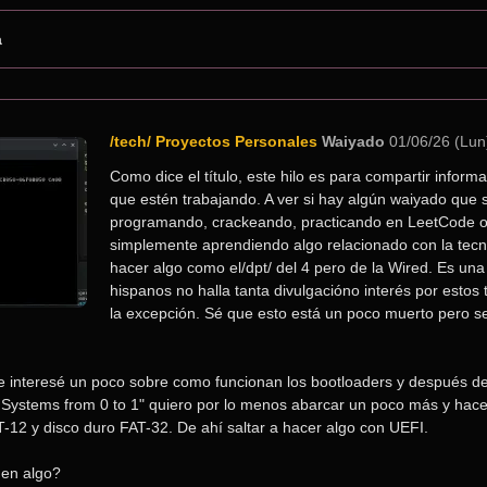
a
/tech/ Proyectos Personales
Waiyado
01/06/26 (Lun
Como dice el título, este hilo es para compartir informa
que estén trabajando. A ver si hay algún waiyado que 
programando, crackeando, practicando en LeetCode o a
simplemente aprendiendo algo relacionado con la tecno
hacer algo como el/dpt/ del 4 pero de la Wired. Es una 
hispanos no halla tanta divulgacióno interés por estos
la excepción. Sé que esto está un poco muerto pero ser
interesé un poco sobre como funcionan los bootloaders y después de 
 Systems from 0 to 1" quiero por lo menos abarcar un poco más y hacer
-12 y disco duro FAT-32. De ahí saltar a hacer algo con UEFI.
 en algo?