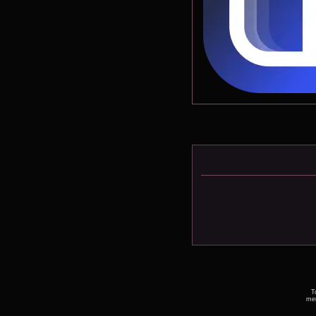
T
men