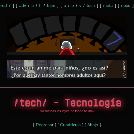
red-7
]
[
adv
/
b
/
h
/
hum
]
[
a
/
e
/
v
/
tech
]
[
meta
]
[
nexo
]
/tech/ - Tecnología
No rompas las leyes de Isaac Asimov
[
Regresar
]
[
Cuadrícula
]
[
Abajo
]