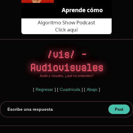
/vis/ -
Audiovisuales
Audio y visuales, ¿qué no entiendes?
[
Regresar
]
[
Cuadrícula
]
[
Abajo
]
Escribe una respuesta