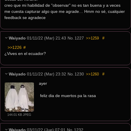
creo que mi habilidad de "observar" no es tan buena y a veces 
me cuesta capturar algo que me agrade… Hmm no sé, cualquier 
feedback se agradece
Waiyado
01/11/22 (Mar) 21:43
No.
1227
>>1259
#
>>1226
 #
¿Vives en el ecuador?
Waiyado
01/11/22 (Mar) 23:32
No.
1230
>>1260
#
ayer
 feliz dia de muertos pa la rasa
144.01 KB JPEG
Waiyado
03/11/22 (Jue) 07:01
No.
1232