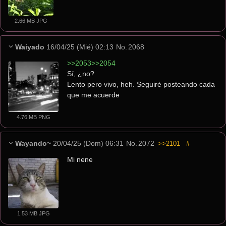
2.66 MB JPG
Waiyado
16/04/25 (Mié) 02:13
No.
2068
>>2053>>2054
Sí, ¿no?
Lento pero vivo, heh. Seguiré posteando cada 
que me acuerde
4.76 MB PNG
Wayando~
20/04/25 (Dom) 06:31
No.
2072
>>2101
#
Mi nene
1.53 MB JPG