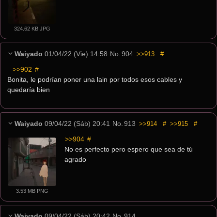
324.62 KB JPG
Waiyado
01/04/22 (Vie) 14:58
No.
904
>>913
#
>>902
 #
Bonita, le podrían poner una lain por todos esos cables y 
quedaría bien
Waiyado
09/04/22 (Sáb) 20:41
No.
913
>>914
#
>>915
#
>>904
 #
No es perfecto pero espero que sea de tú 
agrado
3.53 MB PNG
Waiyado
09/04/22 (Sáb) 20:42
No.
914