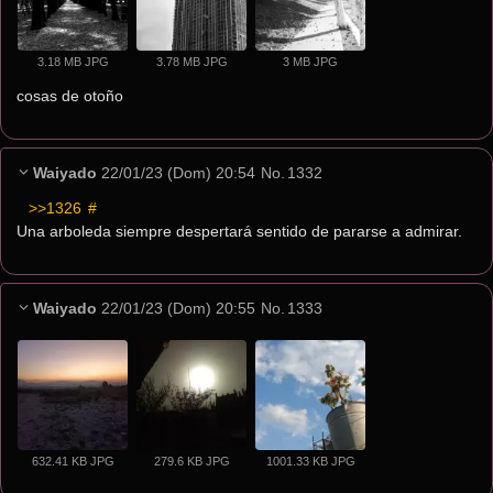
3.18 MB JPG
3.78 MB JPG
3 MB JPG
cosas de otoño
Waiyado
22/01/23 (Dom) 20:54
No.
1332
>>1326
 #
Una arboleda siempre despertará sentido de pararse a admirar.
Waiyado
22/01/23 (Dom) 20:55
No.
1333
632.41 KB JPG
279.6 KB JPG
1001.33 KB JPG