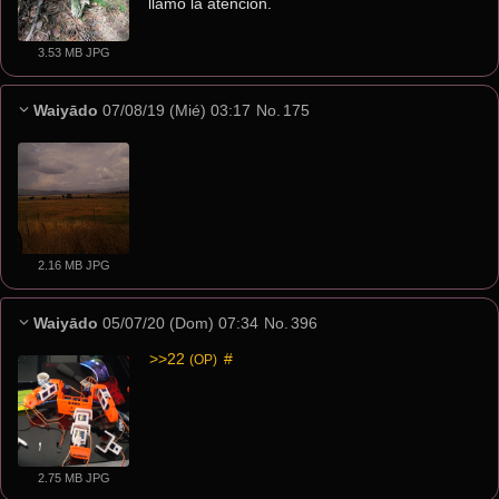
llamo la atención.
3.53 MB JPG
Waiyādo
07/08/19 (Mié) 03:17
No.
175
2.16 MB JPG
Waiyādo
05/07/20 (Dom) 07:34
No.
396
>>22
 #
(OP)
2.75 MB JPG