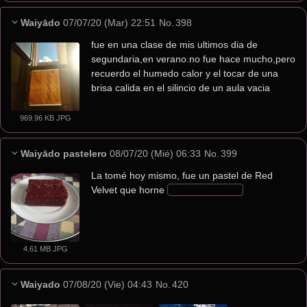
Waiyādo
07/07/20 (Mar) 22:51
No.
398
fue en una clase de mis ultimos dia de 
segundaria,en verano.no fue hace mucho,pero 
recuerdo el humedo calor y el tocar de una 
brisa calida en el silincio de un aula vacia
969.96 KB JPG
Waiyādo pastelero
08/07/20 (Mié) 06:33
No.
399
La tomé hoy mismo, fue un pastel de Red 
Velvet que horne 
estuvo delicioso
4.61 MB JPG
Waiyado
07/08/20 (Vie) 04:43
No.
420