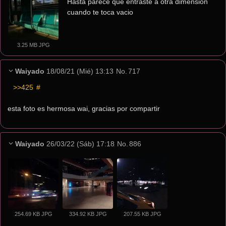
Hasta parece que entraste a otra dimension 
cuando te toca vacio
3.25 MB JPG
Waiyado
18/08/21 (Mié) 13:13
No.
717
>>425
 #
esta foto es hermosa wai, gracias por compartir
Waiyado
26/03/22 (Sáb) 17:18
No.
886
254.69 KB JPG
334.92 KB JPG
207.55 KB JPG