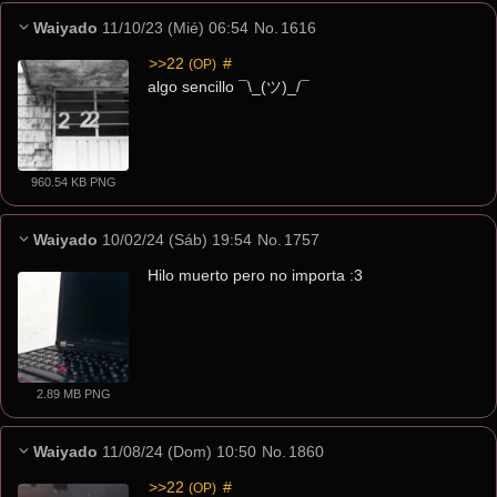
Waiyado
11/10/23 (Mié) 06:54
No.
1616
>>22
 #
(OP)
algo sencillo ¯\_(ツ)_/¯
960.54 KB PNG
Waiyado
10/02/24 (Sáb) 19:54
No.
1757
Hilo muerto pero no importa :3
2.89 MB PNG
Waiyado
11/08/24 (Dom) 10:50
No.
1860
>>22
 #
(OP)