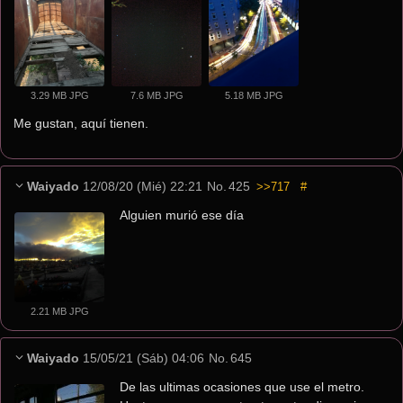
3.29 MB JPG
7.6 MB JPG
5.18 MB JPG
Me gustan, aquí tienen.
Waiyado
12/08/20 (Mié) 22:21
No.
425
>>717
#
Alguien murió ese día
2.21 MB JPG
Waiyado
15/05/21 (Sáb) 04:06
No.
645
De las ultimas ocasiones que use el metro. 