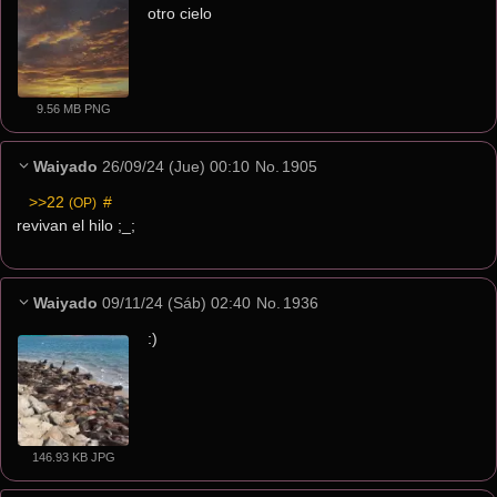
otro cielo
9.56 MB PNG
Waiyado
26/09/24 (Jue) 00:10
No.
1905
>>22
 #
(OP)
revivan el hilo ;_;
Waiyado
09/11/24 (Sáb) 02:40
No.
1936
:)
146.93 KB JPG