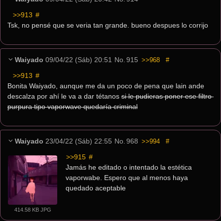
>>913
 #
Tsk, no pensé que se veria tan grande. bueno despues lo corrijo
Waiyado
09/04/22 (Sáb) 20:51
No.
915
>>968
#
>>913
 #
Bonita Waiyado, aunque me da un poco de pena que lain ande 
descalza por ahí le va a dar tétanos 
si le pudieras poner ese filtro 
purpura tipo vaporwave quedaría criminal
Waiyado
23/04/22 (Sáb) 22:55
No.
968
>>994
#
>>915
 #
Jamás he editado o intentado la estética 
vaporwabe. Espero que al menos haya 
quedado aceptable
414.58 KB JPG