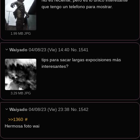
No es reciente, pero es lo único interesante 
que tengo un telefono para mostrar.
1.99 MB JPG
Waiyado
04/08/23 (Vie) 14:40
No.
1541
tips para sacar largas expocisiones más 
interesantes?
3.29 MB JPG
Waiyado
04/08/23 (Vie) 23:38
No.
1542
>>1360
 #
Hermosa foto wai