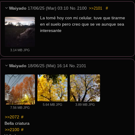
Waiyado
17/06/25 (Mar) 03:10
No.
2100
>>2101
#
La tomé hoy con mi celular, tuve que tirarme 
en el suelo pero creo que se ve aunque sea 
interesante
3.14 MB JPG
Waiyado
18/06/25 (Mié) 16:14
No.
2101
5.64 MB JPG
3.89 MB JPG
7.56 MB JPG
>>2072
 #
Bella criatura
>>2100
 #