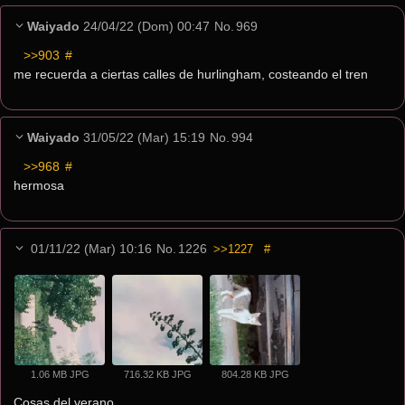
Waiyado
24/04/22 (Dom) 00:47
No.
969
>>903
 #
me recuerda a ciertas calles de hurlingham, costeando el tren
Waiyado
31/05/22 (Mar) 15:19
No.
994
>>968
 #
hermosa
01/11/22 (Mar) 10:16
No.
1226
>>1227
#
1.06 MB JPG
716.32 KB JPG
804.28 KB JPG
Cosas del verano.