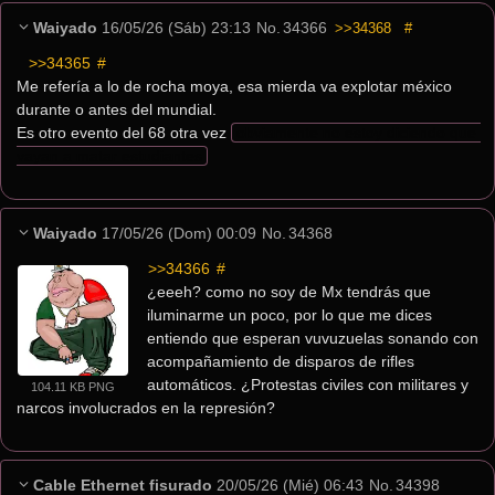
Waiyado
16/05/26 (Sáb) 23:13
No.
34366
>>34368
#
>>34365
 #
Me refería a lo de rocha moya, esa mierda va explotar méxico 
durante o antes del mundial.
Es otro evento del 68 otra vez 
obviamente no estoy diciendo que 
vayan a matar estudiantes
Waiyado
17/05/26 (Dom) 00:09
No.
34368
>>34366
 #
¿eeeh? como no soy de Mx tendrás que 
iluminarme un poco, por lo que me dices 
entiendo que esperan vuvuzuelas sonando con 
acompañamiento de disparos de rifles 
automáticos. ¿Protestas civiles con militares y 
104.11 KB PNG
narcos involucrados en la represión?
Cable Ethernet fisurado
20/05/26 (Mié) 06:43
No.
34398