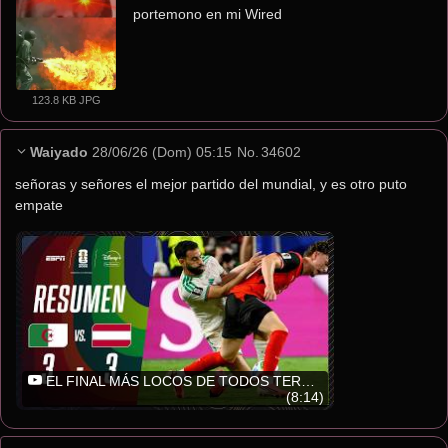
portemono en mi Wired
123.8 KB JPG
Waiyado
28/06/26 (Dom) 05:15
No.
34602
señoras y señores el mejor partido del mundial, y es otro puto 
empate
EL FINAL MÁS LOCOS DE TODOS TERMINÓ EN UN INCREÍBLE EMPATE | Argelia 3-3 Austria | RESUMEN | M72
(8:14)