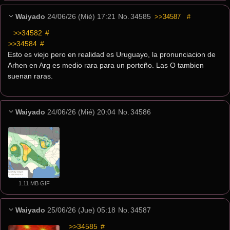
Waiyado
24/06/26 (Mié) 17:21
No.
34585
>>34587
#
>>34582
 #
>>34584
 #
Esto es viejo pero en realidad es Uruguayo, la pronunciacion de 
Arhen en Arg es medio rara para un porteño. Las O tambien 
suenan raras.
Waiyado
24/06/26 (Mié) 20:04
No.
34586
1.11 MB GIF
Waiyado
25/06/26 (Jue) 05:18
No.
34587
>>34585
 #