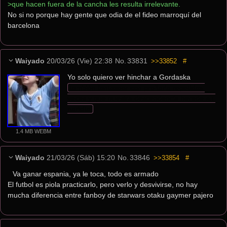
>que hacen fuera de la cancha les resulta irrelevante.
No si no porque hay gente que odia de el fideo marroquí del 
barcelona
Waiyado
20/03/26 (Vie) 22:38
No.
33831
>>33852
#
Yo solo quiero ver hinchar a Gordaska
también fantasear con preñarla repetidas 
veces y que nuestra descendencia herede su 
naricita
1.4 MB WEBM
Waiyado
21/03/26 (Sáb) 15:20
No.
33846
>>33854
#
Va ganar espania, ya le toca, todo es armado
El futbol es piola practicarlo, pero verlo y desvivirse, no hay 
mucha diferencia entre fanboy de starwars otaku gaymer pajero