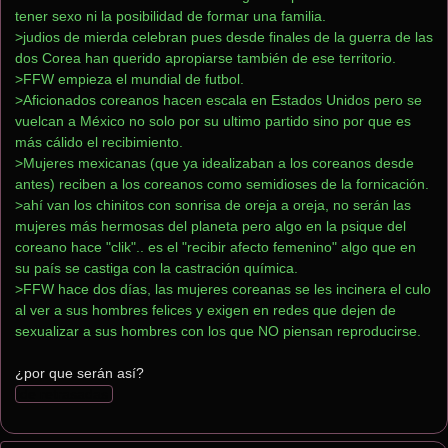
tener sexo ni la posibilidad de formar una familia.
>judios de mierda celebran pues desde finales de la guerra de las 
dos Corea han querido apropiarse también de ese territorio.
>FFW empieza el mundial de futbol.
>Aficionados coreanos hacen escala en Estados Unidos pero se 
vuelcan a México no solo por su ultimo partido sino por que es 
más cálido el recibimiento.
>Mujeres mexicanas (que ya idealizaban a los coreanos desde 
antes) reciben a los coreanos como semidioses de la fornicación.
>ahí van los chinitos con sonrisa de oreja a oreja, no serán las 
mujeres más hermosas del planeta pero algo en la psique del 
coreano hace "clik".. es el "recibir afecto femenino" algo que en 
su país se castiga con la castración química.
>FFW hace dos días, las mujeres coreanas se les incinera el culo 
al ver a sus hombres felices y exigen en redes que dejen de 
sexualizar a sus hombres con los que NO piensan reproducirse.
¿por que serán así?
de retrasadas