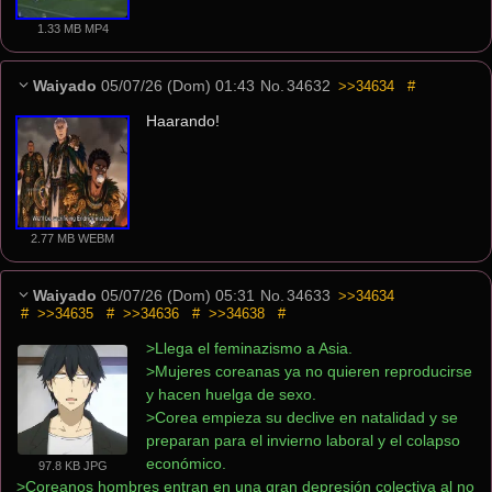
1.33 MB MP4
Waiyado
05/07/26 (Dom) 01:43
No.
34632
>>34634
#
Haarando!
2.77 MB WEBM
Waiyado
05/07/26 (Dom) 05:31
No.
34633
>>34634
#
>>34635
#
>>34636
#
>>34638
#
>Llega el feminazismo a Asia.
>Mujeres coreanas ya no quieren reproducirse 
y hacen huelga de sexo.
>Corea empieza su declive en natalidad y se 
preparan para el invierno laboral y el colapso 
económico.
97.8 KB JPG
>Coreanos hombres entran en una gran depresión colectiva al no 