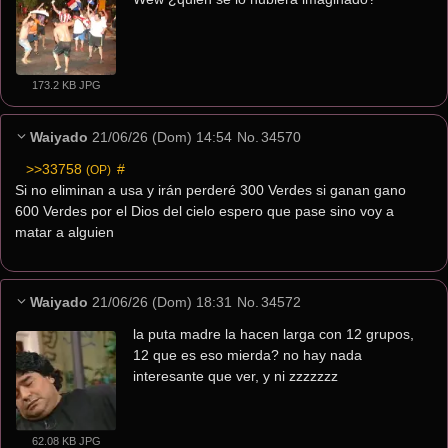
173.2 KB JPG
Waiyado
21/06/26 (Dom) 14:54
No.
34570
>>33758
 #
(OP)
Si no eliminan a usa y irán perderé 300 Verdes si ganan gano 
600 Verdes por el Dios del cielo espero que pase sino voy a 
matar a alguien
Waiyado
21/06/26 (Dom) 18:31
No.
34572
la puta madre la hacen larga con 12 grupos, 
12 que es eso mierda? no hay nada 
interesante que ver, y ni zzzzzzz
62.08 KB JPG