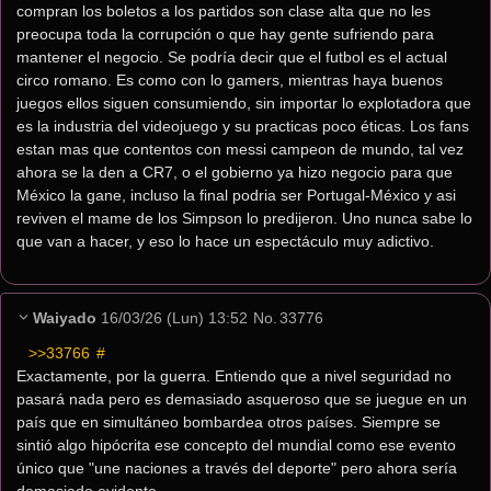
compran los boletos a los partidos son clase alta que no les 
preocupa toda la corrupción o que hay gente sufriendo para 
mantener el negocio. Se podría decir que el futbol es el actual 
circo romano. Es como con lo gamers, mientras haya buenos 
juegos ellos siguen consumiendo, sin importar lo explotadora que 
es la industria del videojuego y su practicas poco éticas. Los fans 
estan mas que contentos con messi campeon de mundo, tal vez 
ahora se la den a CR7, o el gobierno ya hizo negocio para que 
México la gane, incluso la final podria ser Portugal-México y asi 
reviven el mame de los Simpson lo predijeron. Uno nunca sabe lo 
que van a hacer, y eso lo hace un espectáculo muy adictivo.
Waiyado
16/03/26 (Lun) 13:52
No.
33776
>>33766
 #
Exactamente, por la guerra. Entiendo que a nivel seguridad no 
pasará nada pero es demasiado asqueroso que se juegue en un 
país que en simultáneo bombardea otros países. Siempre se 
sintió algo hipócrita ese concepto del mundial como ese evento 
único que "une naciones a través del deporte" pero ahora sería 