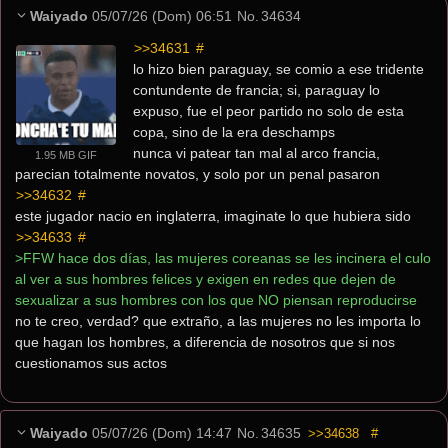
Waiyado
05/07/26 (Dom) 06:51
No.
34634
>>34631
 #
lo hizo bien paraguay, se comio a ese tridente 
contundente de francia; si, paraguay lo 
expuso, fue el peor partido no solo de esta 
copa, sino de la era deschamps
nunca vi patear tan mal al arco francia, 
1.95 MB GIF
parecian totalmente novatos, y solo por un penal pasaron
>>34632
 #
este jugador nacio en inglaterra, imaginate lo que hubiera sido
>>34633
 #
>FFW hace dos días, las mujeres coreanas se les incinera el culo 
al ver a sus hombres felices y exigen en redes que dejen de 
sexualizar a sus hombres con los que NO piensan reproducirse
no te creo, verdad? que extraño, a las mujeres no les importa lo 
que hagan los hombres, a diferencia de nosotros que si nos 
cuestionamos sus actos
Waiyado
05/07/26 (Dom) 14:47
No.
34635
>>34638
#