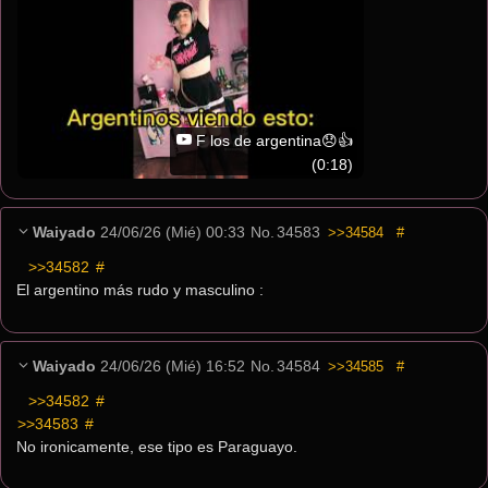
F los de argentina😞👍
(0:18)
Waiyado
24/06/26 (Mié) 00:33
No.
34583
>>34584
#
>>34582
 #
El argentino más rudo y masculino :
Waiyado
24/06/26 (Mié) 16:52
No.
34584
>>34585
#
>>34582
 #
>>34583
 #
No ironicamente, ese tipo es Paraguayo.