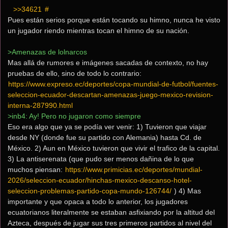
>>34621
 #
Pues están serios porque están tocando su himno, nunca he visto 
un jugador riendo mientras tocan el himno de su nación.
>Amenazas de lolnarcos
Mas allá de rumores e imágenes sacadas de contexto, no hay 
pruebas de ello, sino de todo lo contrario: 
https://www.expreso.ec/deportes/copa-mundial-de-futbol/fuentes-
seleccion-ecuador-descartan-amenazas-juego-mexico-revision-
interna-287990.html
>inb4: Ay! Pero no jugaron como siempre
Eso era algo que ya se podía ver venir: 1) Tuvieron que viajar 
desde NY (donde fue su partido con Alemania) hasta Cd. de 
México. 2) Aun en México tuvieron que vivir el trafico de la capital. 
3) La antiserenata (que pudo ser menos dañina de lo que 
muchos piensan: 
https://www.primicias.ec/deportes/mundial-
2026/seleccion-ecuador/hinchas-mexico-descanso-hotel-
seleccion-problemas-partido-copa-mundo-126744/
 ) 4) Mas 
importante y que opaca a todo lo anterior, los jugadores 
ecuatorianos literalmente se estaban asfixiando por la altitud del 
Azteca, después de jugar sus tres primeros partidos al nivel del 