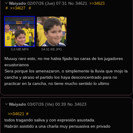
Waiyado
02/07/26 (Jue) 07:31
No.
34621
>>34623
#
>>34627
#
5.6 MB MP4
54.01 KB JPG
Muuuy raro esto, no me habia fijado las caras de los jugadores 
ecuatorianos
Sera porque los amenazaron, o simplemente la lluvia que mojo la 
cancha y atraso el partido los haya desconcentrado para no 
practicar en la cancha, no tiene mucho sentido lo ultimo
Waiyado
03/07/26 (Vie) 00:39
No.
34623
>>34621
 #
todos tragando saliva y con expresión asustada.
Habrán asistido a una charla muy persuasiva en privado