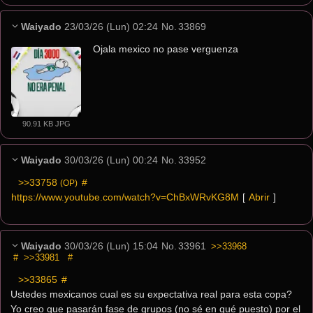
Waiyado
23/03/26 (Lun) 02:24
No.
33869
Ojala mexico no pase verguenza
90.91 KB JPG
Waiyado
30/03/26 (Lun) 00:24
No.
33952
>>33758
 #
(OP)
https://www.youtube.com/watch?v=ChBxWRvKG8M
[ 
Abrir
 ]
Waiyado
30/03/26 (Lun) 15:04
No.
33961
>>33968
#
>>33981
#
>>33865
 #
Ustedes mexicanos cual es su expectativa real para esta copa?
Yo creo que pasarán fase de grupos (no sé en qué puesto) por el 