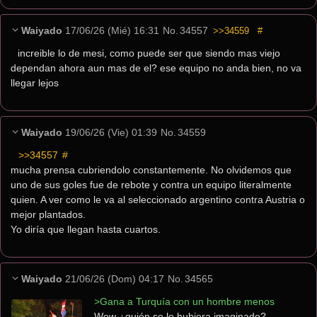
Waiyado
17/06/26 (Mié) 16:31
No.
34557
>>34559
#
increible lo de mesi, como puede ser que siendo mas viejo 
dependan ahora aun mas de el? ese equipo no anda bien, no va 
llegar lejos
Waiyado
19/06/26 (Vie) 01:39
No.
34559
>>34557
 #
mucha prensa cubriendolo constantemente. No olvidemos que 
uno de sus goles fue de rebote y contra un equipo literalmente 
quien. A ver como le va al seleccionado argentino contra Austria o 
mejor plantados.
Yo diría que llegan hasta cuartos.
Waiyado
21/06/26 (Dom) 04:17
No.
34565
>Gana a Turquía con un hombre menos
Wew ¿quién se lo hubiera imaginado?