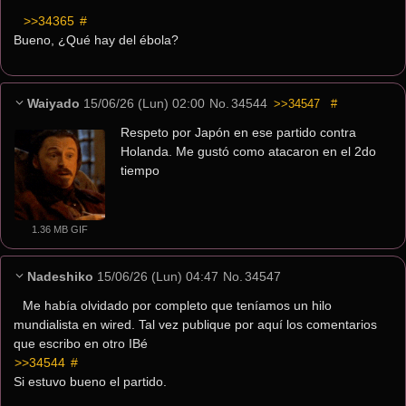
>>34365
 #
Bueno, ¿Qué hay del ébola?
Waiyado
15/06/26 (Lun) 02:00
No.
34544
>>34547
#
Respeto por Japón en ese partido contra 
Holanda. Me gustó como atacaron en el 2do 
tiempo
1.36 MB GIF
Nadeshiko
15/06/26 (Lun) 04:47
No.
34547
Me había olvidado por completo que teníamos un hilo 
mundialista en wired. Tal vez publique por aquí los comentarios 
que escribo en otro IBé
>>34544
 #
Si estuvo bueno el partido.