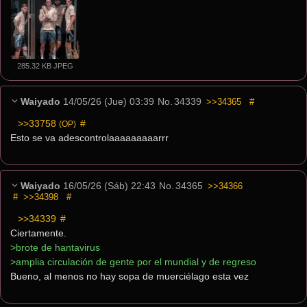
285.32 KB JPEG
Waiyado
14/05/26 (Jue) 03:39
No.
34339
>>34365
#
>>33758
 #
(OP)
Esto se va adescontrolaaaaaaaaarrr
Waiyado
16/05/26 (Sáb) 22:43
No.
34365
>>34366
#
>>34398
#
>>34339
 #
Ciertamente.
>brote de hantavirus
>amplia circulación de gente por el mundial y de regreso
Bueno, al menos no hay sopa de muerciélago esta vez