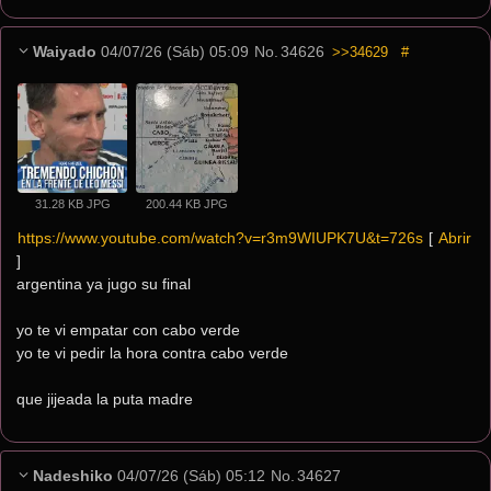
Waiyado
04/07/26 (Sáb) 05:09
No.
34626
>>34629
#
31.28 KB JPG
200.44 KB JPG
https://www.youtube.com/watch?v=r3m9WIUPK7U&t=726s
[ 
Abrir
]
argentina ya jugo su final
yo te vi empatar con cabo verde
yo te vi pedir la hora contra cabo verde
que jijeada la puta madre
Nadeshiko
04/07/26 (Sáb) 05:12
No.
34627