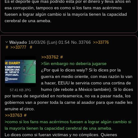
Es el deporte que mas podrido esta por el dinero y lleva años en 
esa corrupción, tampoco es como si los fans mas acérrimos 
fuesen a lograr algún cambio si la mayoría tienen la capacidad 
cerebral de una ameba.
Waiyado
16/03/26 (Lun) 01:54
No.
33766
>>33776
#
>>33777
#
>>33762
 #
>Sin embargo no debería jugarse
¿Por qué lo dices waiy? Si lo dices por la 
guerra en medio oriente, con mas razón lo van 
a hacer, EEUU le serviria como una cortina de 
humo (de rebote a México también). Si lo dices 
57.41 KB JPG
por tema de seguridad en norteamerica, no va a pasar nada, los 
gobiernos van a poner toda la carne al asador para que nadie les 
arruine el circo.
>>33763
 #
>como si los fans mas acérrimos fuesen a lograr algún cambio si 
la mayoría tienen la capacidad cerebral de una ameba.
Lo dices como si fueran victimas y no cómplices. Quienes 