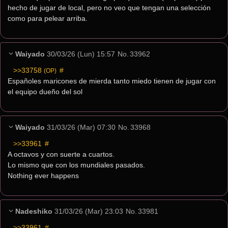
hecho de jugar de local, pero no veo que tengan una selección 
como para pelear arriba.
Waiyado
30/03/26 (Lun) 15:57
No.
33962
>>33758
 #
(OP)
Españoles maricones de mierda tanto miedo tienen de jugar con 
el equipo dueño del sol
Waiyado
31/03/26 (Mar) 07:30
No.
33968
>>33961
 #
A octavos y con suerte a cuartos.
Lo mismo que con los mundiales pasados.
Nothing ever happens
Nadeshiko
31/03/26 (Mar) 23:03
No.
33981
>>33961
 #