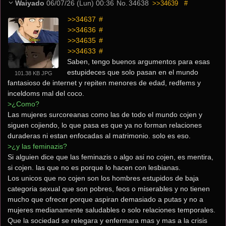
Waiyado
06/07/26 (Lun) 00:36
No.
34638
>>34639
#
>>34637
 #
>>34636
 #
>>34635
 #
>>34633
 #
Saben, tengo buenos argumentos para esas 
estupideces que solo pasan en el mundo 
101.38 KB JPG
fantasioso de internet y repiten menores de edad, redfems y 
inceldoms mal del coco.
>¿Como?
Las mujeres surcoreanas como las de todo el mundo cojen y 
siguen cojiendo, lo que pasa es que ya no forman relaciones 
duraderas ni estan enfocadas al matrimonio. solo es eso.
>¿y las feminazis?
Si alguien dice que las feminazis o algo asi no cojen, es mentira, 
si cojen. las que no es porque lo hacen con lesbianas.
Los unicos que no cojen son los hombres estupidos de baja 
categoria sexual que son pobres, feos o miserables y no tienen 
mucho que ofrecer porque aspiran demasiado a putas y no a 
mujeres medianamente saludables o solo relaciones temporales.
Que la sociedad se relegara y enfermara mas y mas a la crisis 