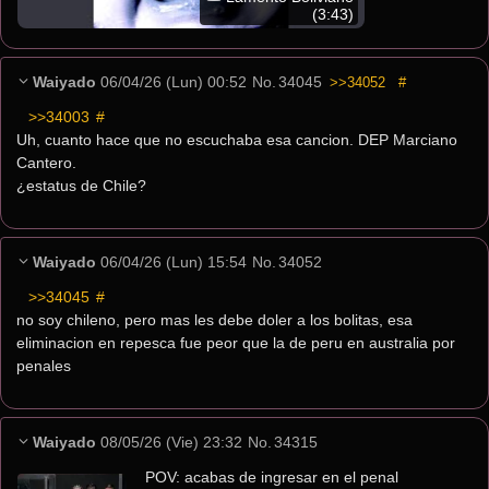
(3:43)
Waiyado
06/04/26 (Lun) 00:52
No.
34045
>>34052
#
>>34003
 #
Uh, cuanto hace que no escuchaba esa cancion. DEP Marciano 
Cantero.
¿estatus de Chile?
Waiyado
06/04/26 (Lun) 15:54
No.
34052
>>34045
 #
no soy chileno, pero mas les debe doler a los bolitas, esa 
eliminacion en repesca fue peor que la de peru en australia por 
penales
Waiyado
08/05/26 (Vie) 23:32
No.
34315
POV: acabas de ingresar en el penal