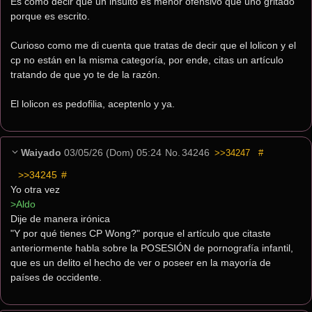
Es como decir que un insulto es menor ofensivo que uno gritado 
porque es escrito.
Curioso como me di cuenta que tratas de decir que el lolicon y el 
cp no están en la misma categoría, por ende, citas un artículo 
tratando de que yo te de la razón.
El lolicon es pedofilia, aceptenlo y ya.
Waiyado
03/05/26 (Dom) 05:24
No.
34246
>>34247
#
>>34245
 #
Yo otra vez
>Aldo
Dije de manera irónica
"Y por qué tienes CP Wong?" porque el artículo que citaste 
anteriormente habla sobre la POSESIÓN de pornografía infantil, 
que es un delito el hecho de ver o poseer en la mayoría de 
países de occidente.