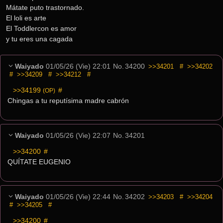
Mátate puto trastornado.
El loli es arte
El Toddlercon es amor
y tu eres una cagada
Waiyado
01/05/26 (Vie) 22:01
No.
34200
>>34201
#
>>34202
#
>>34209
#
>>34212
#
>>34199
 #
(OP)
Chingas a tu reputísima madre cabrón
Waiyado
01/05/26 (Vie) 22:07
No.
34201
>>34200
 #
QUÍTATE EUGENIO
Waiyado
01/05/26 (Vie) 22:44
No.
34202
>>34203
#
>>34204
#
>>34205
#
>>34200
 #