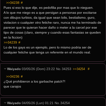
>>34238
 #
Pues si eso lo que dije, es pedofilia por mas que lo nieguen.
A lo que me niego es a que persigan a personas por excitarse 
con dibujos turbios, da igual que sean lolis, bestialismo, guro, 
violacion o cualquier otro fetiche raro, nunca me ha terminado de 
parecer que te quieran hacer daño o meter a la carcel por ese 
tipo de cosas (claro, siempre y cuando esas fantasias se queden 
en la ficcion)
>>34239
 #
Lo de los gays es un ejemplo, pero lo mismo podria ser de 
cualquier fetiche que tenga un referente en el mundo real.
Waiyado
03/05/26 (Dom) 23:22
No.
34253
>>34254
#
>>34236
 #
¿Qué prohibieron a los garbache patch?!
que carajos
Waiyado
04/05/26 (Lun) 01:21
No.
34254