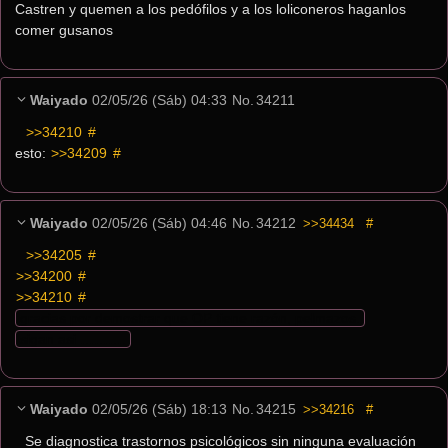
Castren y quemen a los pedófilos y a los loliconeros haganlos 
comer gusanos
Waiyado
02/05/26 (Sáb) 04:33
No.
34211
>>34210
 #
esto: 
>>34209
 #
Waiyado
02/05/26 (Sáb) 04:46
No.
34212
>>34434
#
>>34205
 #
>>34200
 #
>>34210
 #
gracias por demostrar que OP tiene razón, pelmazos.
sigan asi ……….
Waiyado
02/05/26 (Sáb) 18:13
No.
34215
>>34216
#
Se diagnostica trastornos psicológicos sin ninguna evaluación 