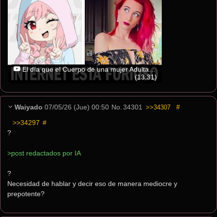
El día que el Cuerpo de una mujer Adulta se Volvió “ILEGAL”... y la FOBIA que SALVO una VIDA
(13:31)
Waiyado
07/05/26 (Jue) 00:50
No.
34301
>>34307
#
>>34297
 #
?
>post redactados por IA
?
Necesidad de hablar y decir eso de manera mediocre y 
prepotente?