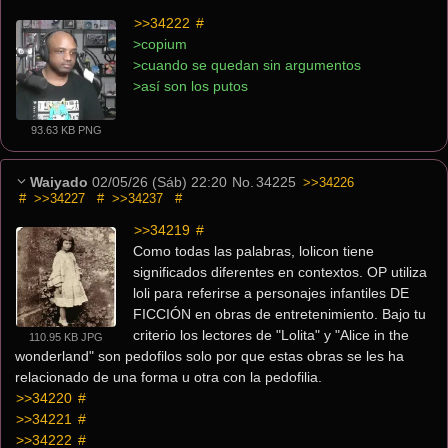
>>34222
 #
>copium
>cuando se quedan sin argumentos
>así son los putos
93.63 KB PNG
Waiyado
02/05/26 (Sáb) 22:20
No.
34225
>>34226
#
>>34227
#
>>34237
#
>>34219
 #
Como todas las palabras, lolicon tiene 
significados diferentes en contextos. OP utiliza 
loli para referirse a personajes infantiles DE 
FICCIÓN en obras de entretenimiento. Bajo tu 
criterio los lectores de "Lolita" y "Alice in the 
110.95 KB JPG
wonderland" son pedofilos solo por que estas obras se les ha 
relacionado de una forma u otra con la pedofilia.
>>34220
 #
>>34221
 #
>>34222
 #