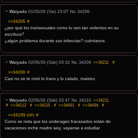
Waiyado
01/05/26 (Vie) 23:07
No.
34206
>>34205
 #
¿por qué los transexuales como tu son tan violentos en su 
escritura?
¿algún problema durante sus infancias? cuéntanos.
Waiyado
02/05/26 (Sáb) 03:32
No.
34209
>>34211
#
>>34200
 #
Casi no se te notó lo trans y lo calado, maistro.
Waiyado
02/05/26 (Sáb) 03:47
No.
34210
>>34211
#
>>34212
#
>>34215
#
>>34431
#
>>34434
#
>>34199
 #
(OP)
Como se nota que los underages fracasados están de 
vacaciones inche madre wey, vayanse a estudiar