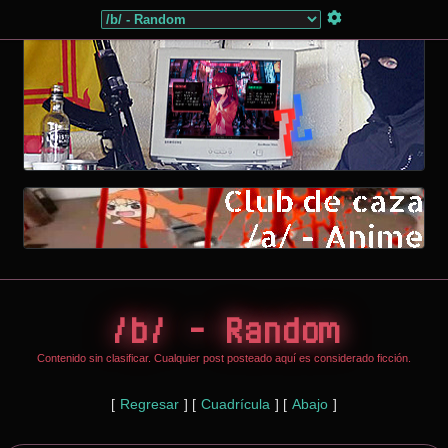
/b/ - Random
Contenido sin clasificar. Cualquier post posteado aquí es considerado ficción.
[
Regresar
]
[
Cuadrícula
]
[
Abajo
]