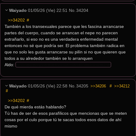
Waiyado
01/05/26 (Vie) 22:51
No.
34204
>>34202
 #
También a los transexuales parece que les fascina arrancarse 
partes del cuerpo, cuando se arrancan el nepe no parecen 
extrañarlo, si eso no es una verdadera enfermedad mental 
entonces no sé que podría ser. El problema también radica en 
que no solo les gusta arrancarse su pilín si no que quieren que 
todos a su alrededor también se lo arranquen
Aldo: 
Node ya agrega la funcionalidad de Edición, we.
Waiyado
01/05/26 (Vie) 22:58
No.
34205
>>34206
#
>>34212
#
>>34202
 #
De qué mierda estás hablando?
Tú has de ser de esos parafílicos que mencionas que se meten 
cosas por el culo porque tú te sacas todos esos datos de ahí 
mismo