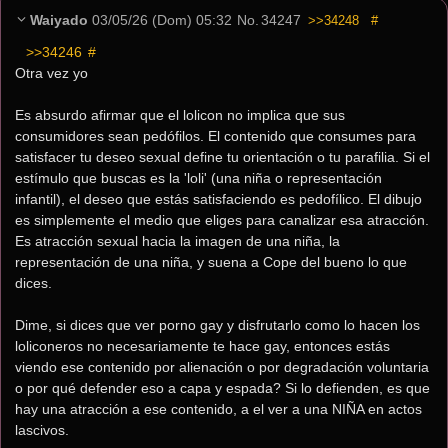
Waiyado
03/05/26 (Dom) 05:32
No.
34247
>>34248
#
>>34246
 #
Otra vez yo
Es absurdo afirmar que el lolicon no implica que sus 
consumidores sean pedófilos. El contenido que consumes para 
satisfacer tu deseo sexual define tu orientación o tu parafilia. Si el 
estímulo que buscas es la 'loli' (una niña o representación 
infantil), el deseo que estás satisfaciendo es pedofílico. El dibujo 
es simplemente el medio que eliges para canalizar esa atracción. 
Es atracción sexual hacia la imagen de una niña, la 
representación de una niña, y suena a Cope del bueno lo que 
dices.
Dime, si dices que ver porno gay y disfrutarlo como lo hacen los 
loliconeros no necesariamente te hace gay, entonces estás 
viendo ese contenido por alienación o por degradación voluntaria 
o por qué defender eso a capa y espada? Si lo defienden, es que 
hay una atracción a ese contenido, a el ver a una NIÑA en actos 
lascivos.