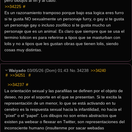
pero dibujos al fin y al cabo.
>>34225
 #
Es un razonamiento tramposo porque bajo esa logica eres furro 
si te gusta NO sexualmente un personaje furry, o gay si te gusta 
un personaje gay o incluso zoofilico si te gusta mucho un 
personaje que es un animal. Es claro que siempre que se usa el 
termino lolicon es para referirse a tipos que se masturban con 
lolis y no a tipos que les gustan obras que tienen lolis, siendo 
cosas muy distintas.
Waiyado
03/05/26 (Dom) 01:43
No.
34238
>>34240
#
>>34251
#
>>34237
 #
La orientación sexual y las parafilias se definen por el objeto de 
deseo, no por el soporte en el que se presentan. Si te excita la 
representación de un menor, lo que se está activando en tu 
cerebro es la respuesta sexual hacia la infantilidad, no hacia el 
"píxel" o el "papel". Los dibujos no son entes abstractos que 
existen pa webear o flexear en Twitter, son representaciones del 
inconsciente humano (insultenme por sacar webadas 