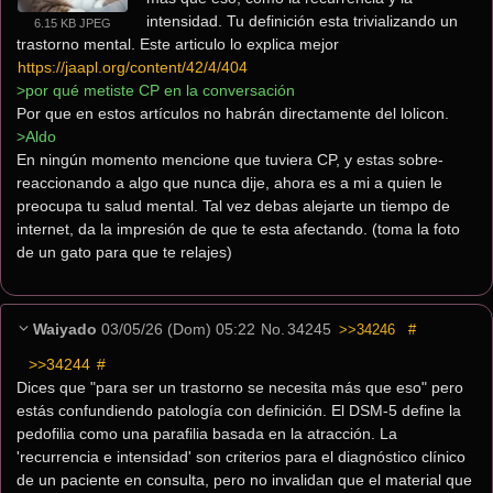
intensidad. Tu definición esta trivializando un 
6.15 KB JPEG
trastorno mental. Este articulo lo explica mejor 
https://jaapl.org/content/42/4/404
>por qué metiste CP en la conversación
Por que en estos artículos no habrán directamente del lolicon.
>Aldo
En ningún momento mencione que tuviera CP, y estas sobre-
reaccionando a algo que nunca dije, ahora es a mi a quien le 
preocupa tu salud mental. Tal vez debas alejarte un tiempo de 
internet, da la impresión de que te esta afectando. (toma la foto 
de un gato para que te relajes)
Waiyado
03/05/26 (Dom) 05:22
No.
34245
>>34246
#
>>34244
 #
Dices que "para ser un trastorno se necesita más que eso" pero 
estás confundiendo patología con definición. El DSM-5 define la 
pedofilia como una parafilia basada en la atracción. La 
'recurrencia e intensidad' son criterios para el diagnóstico clínico 
de un paciente en consulta, pero no invalidan que el material que 