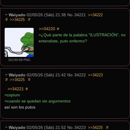
Waiyado
02/05/26 (Sáb) 21:38
No.
34221
>>34222
#
>>34225
#
>>34220
 #
>¿Qué parte de la palabra "ILUSTRACIÓN", no 
entendiste, puto enfermo?
310.89 KB PNG
Waiyado
02/05/26 (Sáb) 21:42
No.
34222
>>34223
#
>>34225
#
>>34221
 #
>copium
>cuando se quedan sin argumentos
así son los putos
Waiyado
02/05/26 (Sáb) 21:52
No.
34223
>>34225
#