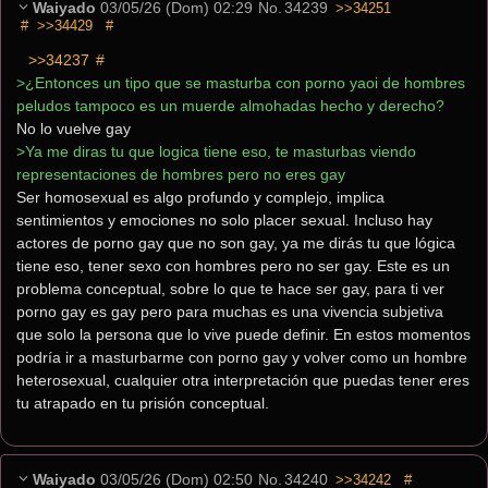
Waiyado
03/05/26 (Dom) 02:29
No.
34239
>>34251
#
>>34429
#
>>34237
 #
>¿Entonces un tipo que se masturba con porno yaoi de hombres 
peludos tampoco es un muerde almohadas hecho y derecho?
No lo vuelve gay
>Ya me diras tu que logica tiene eso, te masturbas viendo 
representaciones de hombres pero no eres gay
Ser homosexual es algo profundo y complejo, implica 
sentimientos y emociones no solo placer sexual. Incluso hay 
actores de porno gay que no son gay, ya me dirás tu que lógica 
tiene eso, tener sexo con hombres pero no ser gay. Este es un 
problema conceptual, sobre lo que te hace ser gay, para ti ver 
porno gay es gay pero para muchas es una vivencia subjetiva 
que solo la persona que lo vive puede definir. En estos momentos 
podría ir a masturbarme con porno gay y volver como un hombre 
heterosexual, cualquier otra interpretación que puedas tener eres 
tu atrapado en tu prisión conceptual.
Waiyado
03/05/26 (Dom) 02:50
No.
34240
>>34242
#