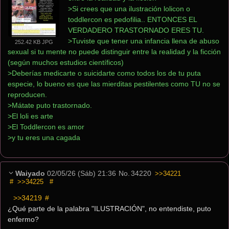
>Si crees que una ilustración lolicon o 
toddlercon es pedofilia.. ENTONCES EL 
VERDADERO TRASTORNADO ERES TU.
>Tuviste que tener una infancia llena de abuso 
252.42 KB JPG
sexual si tu mente no puede distinguir entre la realidad y la ficción 
(según muchos estudios científicos)
>Deberías medicarte o suicidarte como todos los de tu puta 
especie, lo bueno es que las mierditas pestilentes como TU no se 
reproducen.
>Mátate puto trastornado.
>El loli es arte
>El Toddlercon es amor
>y tu eres una cagada
Waiyado
02/05/26 (Sáb) 21:36
No.
34220
>>34221
#
>>34225
#
>>34219
 #
¿Qué parte de la palabra "ILUSTRACIÓN", no entendiste, puto 
enfermo?