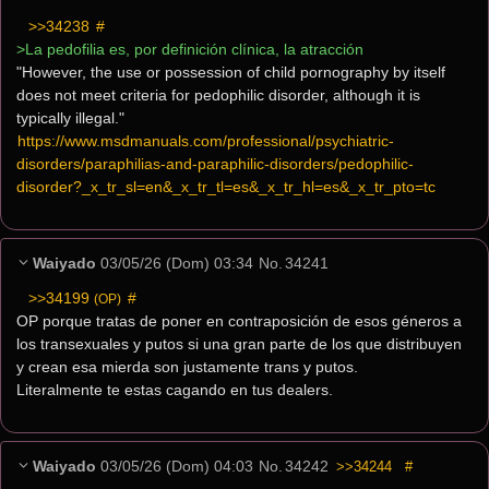
>>34238
 #
>La pedofilia es, por definición clínica, la atracción
"However, the use or possession of child pornography by itself 
does not meet criteria for pedophilic disorder, although it is 
typically illegal." 
https://www.msdmanuals.com/professional/psychiatric-
disorders/paraphilias-and-paraphilic-disorders/pedophilic-
disorder?_x_tr_sl=en&_x_tr_tl=es&_x_tr_hl=es&_x_tr_pto=tc
Waiyado
03/05/26 (Dom) 03:34
No.
34241
>>34199
 #
(OP)
OP porque tratas de poner en contraposición de esos géneros a 
los transexuales y putos si una gran parte de los que distribuyen 
y crean esa mierda son justamente trans y putos.
Literalmente te estas cagando en tus dealers.
Waiyado
03/05/26 (Dom) 04:03
No.
34242
>>34244
#