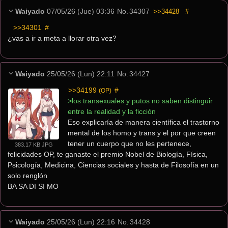
Waiyado
07/05/26 (Jue) 03:36
No.
34307
>>34428
#
>>34301
 #
¿vas a ir a meta a llorar otra vez?
Waiyado
25/05/26 (Lun) 22:11
No.
34427
>>34199
 #
(OP)
>los transexuales y putos no saben distinguir 
entre la realidad y la ficción
Eso explicaría de manera científica el trastorno 
mental de los homo y trans y el por que creen 
tener un cuerpo que no les pertenece, 
383.17 KB JPG
felicidades OP, te ganaste el premio Nobel de Biología, Física, 
Psicología, Medicina, Ciencias sociales y hasta de Filosofía en un 
solo renglón
BA SA DI SI MO
Waiyado
25/05/26 (Lun) 22:16
No.
34428