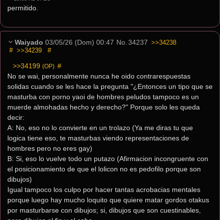
permitido.
Waiyado
03/05/26 (Dom) 00:47
No.
34237
>>34238
#
>>34239
#
>>34199
 #
(OP)
No se wai, personalmente nunca he oido contrarespuestas 
solidas cuando se les hace la pregunta "¿Entonces un tipo que se 
masturba con porno yaoi de hombres peludos tampoco es un 
muerde almohadas hecho y derecho?" Porque solo les queda 
decir:
A: No, eso no lo convierte en un trolazo (Ya me diras tu que 
logica tiene eso, te masturbas viendo representaciones de 
hombres pero no eres gay)
B: Si, eso lo vuelve todo un putazo (Afirmacion incongruente con 
el posicionamiento de que el lolicon no es pedofilo porque son 
dibujos)
Igual tampoco los culpo por hacer tantas acrobacias mentales 
porque luego hay mucho loquito que quiere matar gordos otakus 
por masturbarse con dibujos; si, dibujos que son cuestinables, 