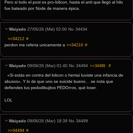
Pero si todo el post es pro-lolicon, hasta el anti que llegó al hilo 
fue bateado por Node de manera épica.
Waiyado
27/05/26 (Mié) 02:00
No.
34434
>>34212
 #
perdon me referia unicamente a 
>>34210
 #
Waiyado
09/06/26 (Mar) 01:40
No.
34494
>>34499
#
«Si estás en contra del lolicon o hentai tuviste una infancia de 
abusos». Y lo de que uno se suicide bueno… se nota que 
defiendes tus pedodibujitos PEDOrros, qué loser.
LOL
Waiyado
09/06/26 (Mar) 18:39
No.
34499
>>34494
 #