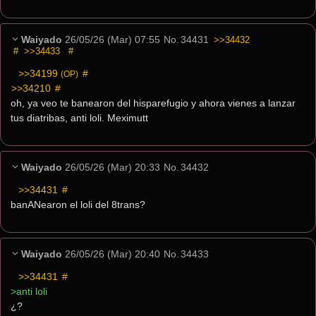
Waiyado
26/05/26 (Mar) 07:55
No.
34431
>>34432
#
>>34433
#
>>34199
 #
(OP)
>>34210
 #
oh, ya veo te banearon del hisparefugio y ahora vienes a lanzar 
tus diatribas, anti loli. Meximutt
Waiyado
26/05/26 (Mar) 20:33
No.
34432
>>34431
 #
banANearon el loli del 8trans?
Waiyado
26/05/26 (Mar) 20:40
No.
34433
>>34431
 #
>anti loli
¿?