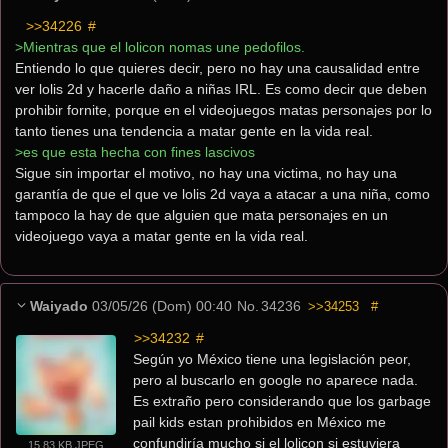
>>34226
 #
>Mientras que el lolicon nomas une pedofilos.
Entiendo lo que quieres decir, pero no hay una causalidad entre 
ver lolis 2d y hacerle daño a niñas IRL. Es como decir que deben 
prohibir fornite, porque en el videojuegos matas personajes por lo 
tanto tienes una tendencia a matar gente en la vida real.
>es que esta hecha con fines lascivos
Sigue sin importar el motivo, no hay una victima, no hay una 
garantía de que el que ve lolis 2d vaya a atacar a una niña, como 
tampoco la hay de que alguien que mata personajes en un 
videojuego vaya a matar gente en la vida real.
Waiyado
03/05/26 (Dom) 00:40
No.
34236
>>34253
#
>>34232
 #
Según yo México tiene una legislación peor, 
pero al buscarlo en google no aparece nada. 
Es extraño pero considerando que los garbage 
pail kids estan prohibidos en México me 
confundiría mucho si el lolicon si estuviera 
15.83 KB JPEG