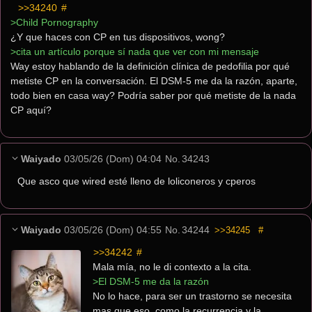
>>34240
 #
>Child Pornography
¿Y que haces con CP en tus dispositivos, wong?
>cita un artículo porque sí nada que ver con mi mensaje
Way estoy hablando de la definición clínica de pedofilia por qué 
metiste CP en la conversación. El DSM-5 me da la razón, aparte, 
todo bien en casa way? Podría saber por qué metiste de la nada 
CP aquí?
Waiyado
03/05/26 (Dom) 04:04
No.
34243
Que asco que wired esté lleno de loliconeros y cperos
Waiyado
03/05/26 (Dom) 04:55
No.
34244
>>34245
#
>>34242
 #
Mala mía, no le di contexto a la cita.
>El DSM-5 me da la razón
No lo hace, para ser un trastorno se necesita 
mas que eso, como la recurrencia y la 