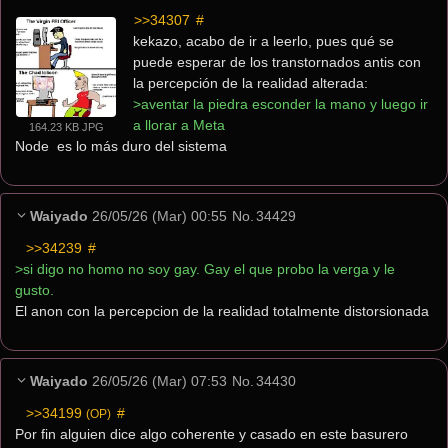
>>34307
 #
kekazo, acabo de ir a leerlo, pues qué se 
puede esperar de los transtornados antis con 
la percepción de la realidad alterada:
>aventar la piedra esconder la mano y luego ir 
a llorar a Meta
164.23 KB JPG
Node  es lo más duro del sistema
Waiyado
26/05/26 (Mar) 00:55
No.
34429
>>34239
 #
>si digo no homo no soy gay. Gay el que probo la verga y le 
gusto.
El anon con la percepcion de la realidad totalmente distorsionada
Waiyado
26/05/26 (Mar) 07:53
No.
34430
>>34199
 #
(OP)
Por fin alguien dice algo coherente y casado en este basurero