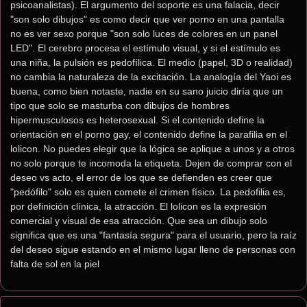
psicoanalistas). El argumento del soporte es una falacia, decir 
"son solo dibujos" es como decir que ver porno en una pantalla 
no es ver sexo porque "son solo luces de colores en un panel 
LED". El cerebro procesa el estímulo visual, y si el estímulo es 
una niña, la pulsión es pedofílica. El medio (papel, 3D o realidad) 
no cambia la naturaleza de la excitación. La analogía del Yaoi es 
buena, como bien notaste, nadie en su sano juicio diría que un 
tipo que solo se masturba con dibujos de hombres 
hipermusculosos es heterosexual. Si el contenido define la 
orientación en el porno gay, el contenido define la parafilia en el 
lolicon. No puedes elegir que la lógica se aplique a unos y a otros 
no solo porque te incomoda la etiqueta. Dejen de comprar con el 
deseo vs acto, el error de los que se defienden es creer que 
"pedófilo" solo es quien comete el crimen físico. La pedofilia es, 
por definición clínica, la atracción. El lolicon es la expresión 
comercial y visual de esa atracción. Que sea un dibujo solo 
significa que es una "fantasía segura" para el usuario, pero la raíz 
del deseo sigue estando en el mismo lugar lleno de personas con 
falta de sol en la piel